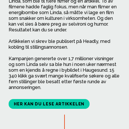
Linda, som ble til flere filmer og en artikkel. To av
filmene hadde faglig fokus, men når man filmer en
energibombe som Linda, så måtte vi lage en film
som snakker om kulturen i virksomheten. Og den
kan vel sies å bære preg av selvironi og humor.
Resultatet kan du se under.
Artikkelen vi skrev ble publisert på Headly, med
kobling til stillingsannonsen.
Kampanjen genererte over 1,7 millioner visninger
og som Linda selv sa ble hun i noen uker nærmest
som en kjendis å regne i bybildet i Haugesund. 15
340 klikk ga svært mange kvalifiserte søkere og alle
fem stillinger ble besatt etter første runde av
annonseringen.
HER KAN DU LESE ARTIKKELEN