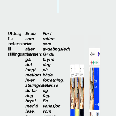
Utdrag
Er du
For i
fra
som
rollen
innledningen
de
som
til
aller
avdelingsleder
stillingsannonsen:
fleste,
får du
går
bryne
det
deg
langt
på
mellom
både
hver
forretning,
stillingsannonse
folk
du tar
og
deg
fag.
bryet
En
med å
variasjon
lese.
som