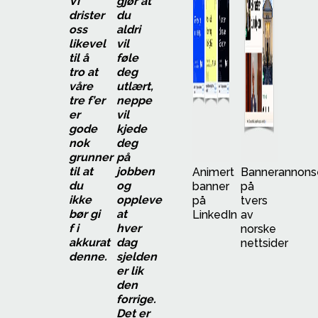
Vi
gjør at
drister
du
oss
aldri
likevel
vil
til å
føle
tro at
deg
våre
utlært,
tre f’er
neppe
er
vil
gode
kjede
nok
deg
grunner
på
til at
jobben
Animert
Bannerannons
du
og
banner
på
ikke
oppleve
på
tvers
bør gi
at
LinkedIn
av
f i
hver
norske
akkurat
dag
nettsider
denne.
sjelden
er lik
den
forrige.
Det er