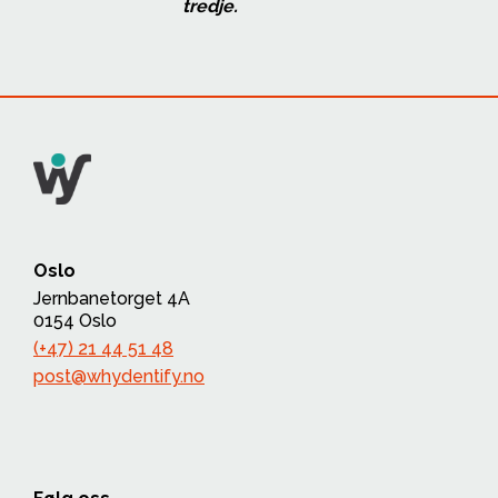
tredje.
Oslo
Jernbanetorget 4A
0154 Oslo
(+47) 21 44 51 48
post@whydentify.no