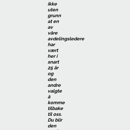
ikke
uten
grunn
at en
av
våre
avdelingsledere
har
vært
her i
snart
25 år
og
den
andre
valgte
å
komme
tilbake
til oss.
Du blir
den